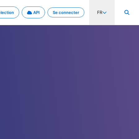
FR
lection
API
Se connecter
activité internationale et les taux. Découvrez le projet en détail.
nées et de métadonnées.
.