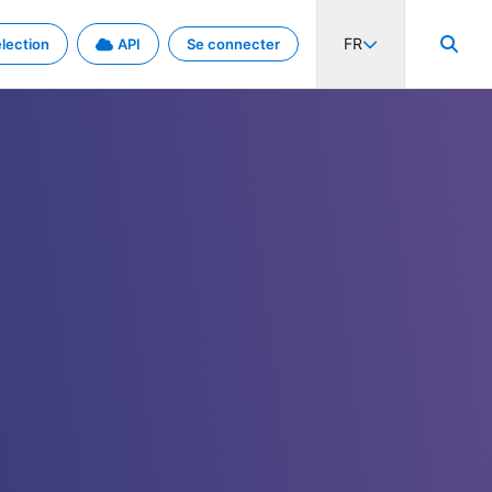
FR
lection
API
Se connecter
activité internationale et les taux. Découvrez le projet en détail.
nées et de métadonnées.
.