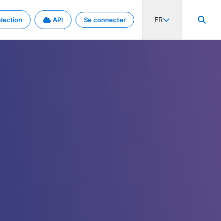
FR
lection
API
Se connecter
activité internationale et les taux. Découvrez le projet en détail.
nées et de métadonnées.
.