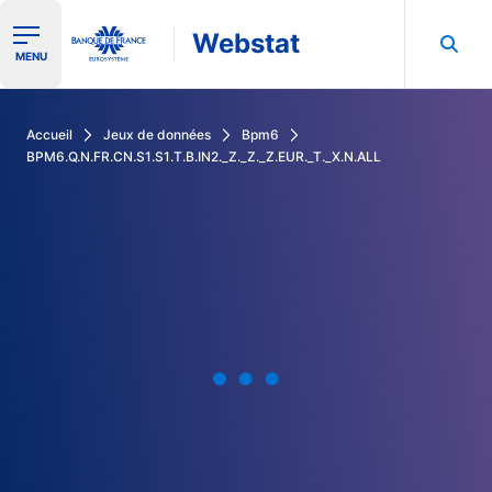
Webstat
Ouvrir le menu de navigation
MENU
Rechercher dans les données de la Banque de France
Accueil
Jeux de données
Bpm6
BPM6.Q.N.FR.CN.S1.S1.T.B.IN2._Z._Z._Z.EUR._T._X.N.ALL