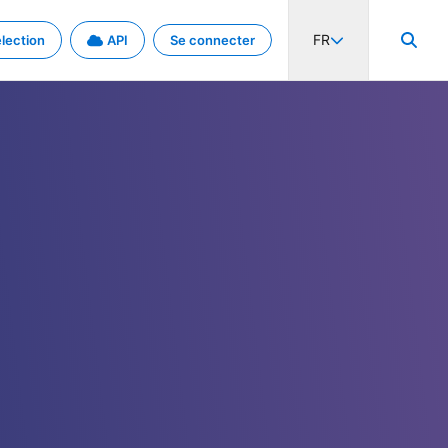
FR
lection
API
Se connecter
activité internationale et les taux. Découvrez le projet en détail.
nées et de métadonnées.
.