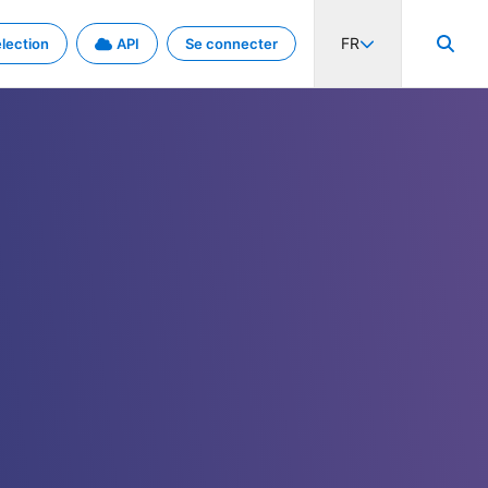
FR
lection
API
Se connecter
activité internationale et les taux. Découvrez le projet en détail.
nées et de métadonnées.
.