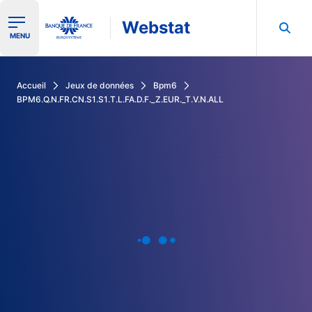
Webstat
Ouvrir le menu de navigation
MENU
Rechercher dans les données de la Banque de France
Accueil
Jeux de données
Bpm6
BPM6.Q.N.FR.CN.S1.S1.T.L.FA.D.F._Z.EUR._T.V.N.ALL