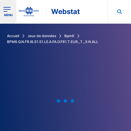
Webstat
Ouvrir le menu de navigation
MENU
Rechercher dans les données de la Banque de France
Accueil
Jeux de données
Bpm6
BPM6.Q.N.FR.I8.S1.S1.LE.A.FA.O.F81.T.EUR._T._X.N.ALL