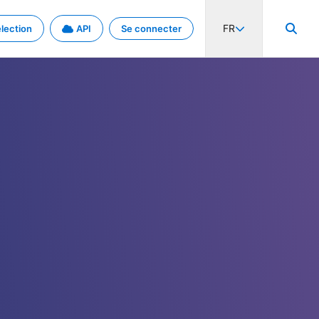
FR
lection
API
Se connecter
activité internationale et les taux. Découvrez le projet en détail.
nées et de métadonnées.
.