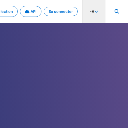
FR
lection
API
Se connecter
activité internationale et les taux. Découvrez le projet en détail.
nées et de métadonnées.
.