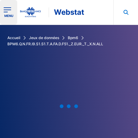
Webstat
Ouvrir le menu de navigation
MENU
Rechercher dans les données de la Banque de France
Accueil
Jeux de données
Bpm6
BPM6.Q.N.FR.I9.S1.S1.T.A.FA.D.F51._Z.EUR._T._X.N.ALL