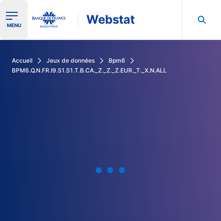
Webstat
Ouvrir le menu de navigation
MENU
Rechercher dans les données de la Banque de France
Accueil
Jeux de données
Bpm6
BPM6.Q.N.FR.I9.S1.S1.T.B.CA._Z._Z._Z.EUR._T._X.N.ALL