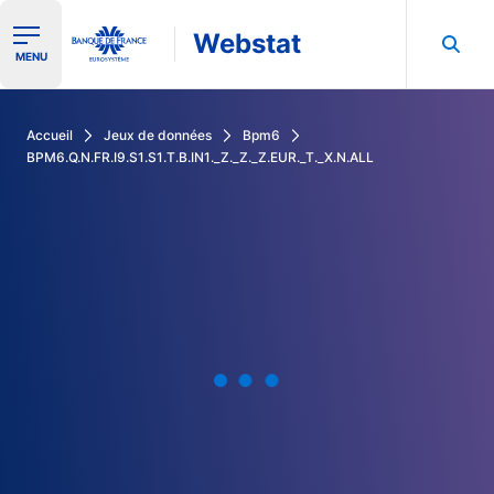
Webstat
Ouvrir le menu de navigation
MENU
Rechercher dans les données de la Banque de France
Accueil
Jeux de données
Bpm6
BPM6.Q.N.FR.I9.S1.S1.T.B.IN1._Z._Z._Z.EUR._T._X.N.ALL