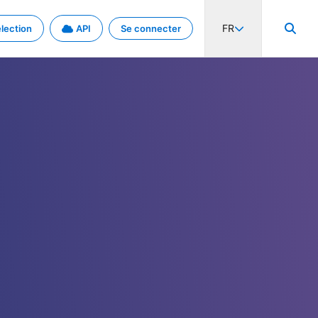
FR
lection
API
Se connecter
activité internationale et les taux. Découvrez le projet en détail.
nées et de métadonnées.
.