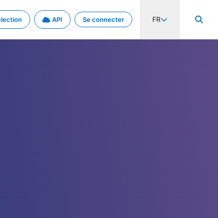
FR
lection
API
Se connecter
activité internationale et les taux. Découvrez le projet en détail.
nées et de métadonnées.
.