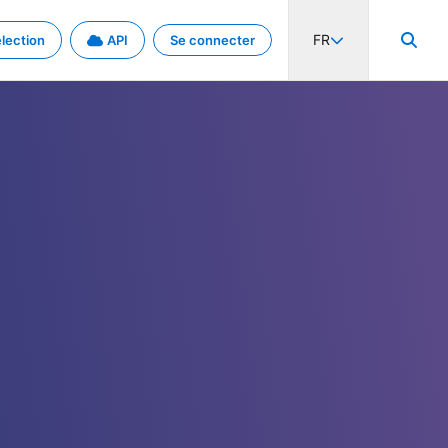
FR
lection
API
Se connecter
activité internationale et les taux. Découvrez le projet en détail.
nées et de métadonnées.
.