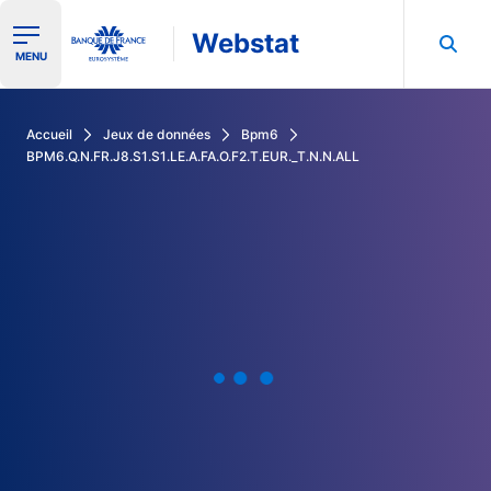
Webstat
Ouvrir le menu de navigation
MENU
Rechercher dans les données de la Banque de France
Accueil
Jeux de données
Bpm6
BPM6.Q.N.FR.J8.S1.S1.LE.A.FA.O.F2.T.EUR._T.N.N.ALL