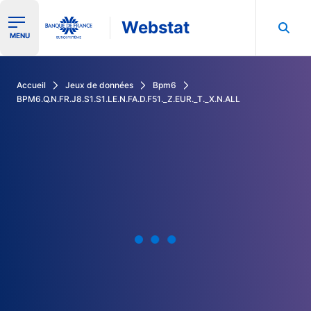
Webstat
Ouvrir le menu de navigation
MENU
Rechercher dans les données de la Banque de France
Accueil
Jeux de données
Bpm6
BPM6.Q.N.FR.J8.S1.S1.LE.N.FA.D.F51._Z.EUR._T._X.N.ALL