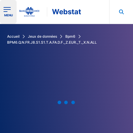
Webstat
Ouvrir le menu de navigation
MENU
Rechercher dans les données de la Banque de France
Accueil
Jeux de données
Bpm6
BPM6.Q.N.FR.J8.S1.S1.T.A.FA.D.F._Z.EUR._T._X.N.ALL