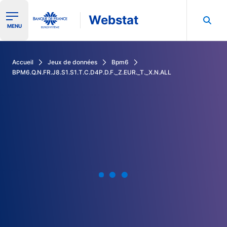
Webstat
Ouvrir le menu de navigation
MENU
Rechercher dans les données de la Banque de France
Accueil
Jeux de données
Bpm6
BPM6.Q.N.FR.J8.S1.S1.T.C.D4P.D.F._Z.EUR._T._X.N.ALL