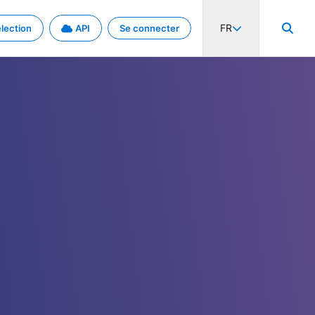
FR
lection
API
Se connecter
activité internationale et les taux. Découvrez le projet en détail.
nées et de métadonnées.
.