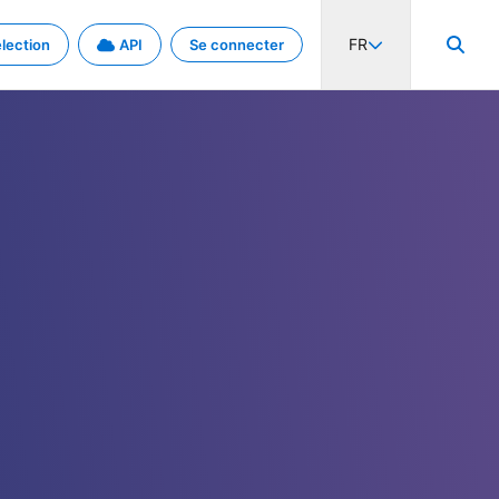
FR
lection
API
Se connecter
activité internationale et les taux. Découvrez le projet en détail.
nées et de métadonnées.
.