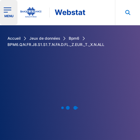
Webstat
Ouvrir le menu de navigation
MENU
Rechercher dans les données de la Banque de France
Accueil
Jeux de données
Bpm6
BPM6.Q.N.FR.J8.S1.S1.T.N.FA.D.FL._Z.EUR._T._X.N.ALL