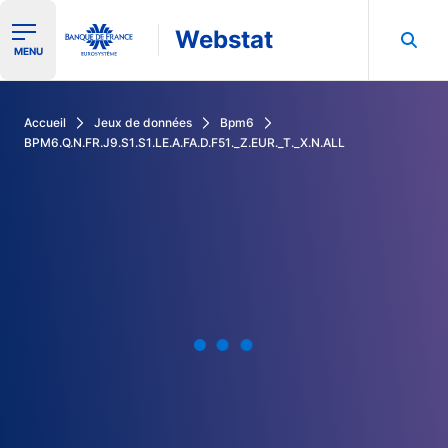
Webstat
Ouvrir le menu de navigation
MENU
Rechercher dans les données de la Banque de France
Accueil
Jeux de données
Bpm6
BPM6.Q.N.FR.J9.S1.S1.LE.A.FA.D.F51._Z.EUR._T._X.N.ALL