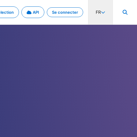
FR
lection
API
Se connecter
activité internationale et les taux. Découvrez le projet en détail.
nées et de métadonnées.
.