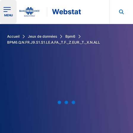
Webstat
Ouvrir le menu de navigation
MENU
Rechercher dans les données de la Banque de France
Accueil
Jeux de données
Bpm6
BPM6.Q.N.FR.J9.S1.S1.LE.A.FA._T.F._Z.EUR._T._X.N.ALL