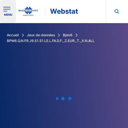
Webstat
Ouvrir le menu de navigation
MENU
Rechercher dans les données de la Banque de France
Accueil
Jeux de données
Bpm6
BPM6.Q.N.FR.J9.S1.S1.LE.L.FA.D.F._Z.EUR._T._X.N.ALL