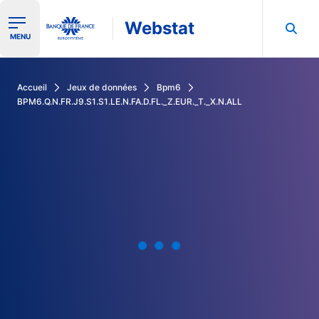
Webstat
Ouvrir le menu de navigation
MENU
Rechercher dans les données de la Banque de France
Accueil
Jeux de données
Bpm6
BPM6.Q.N.FR.J9.S1.S1.LE.N.FA.D.FL._Z.EUR._T._X.N.ALL