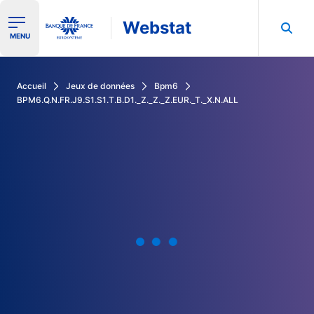
Webstat
Ouvrir le menu de navigation
MENU
Rechercher dans les données de la Banque de France
Accueil
Jeux de données
Bpm6
BPM6.Q.N.FR.J9.S1.S1.T.B.D1._Z._Z._Z.EUR._T._X.N.ALL