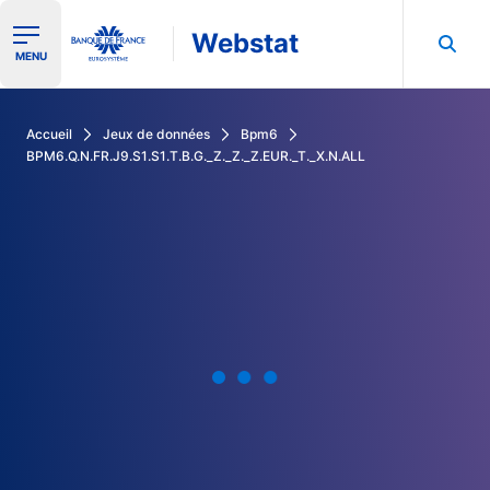
Webstat
Ouvrir le menu de navigation
MENU
Rechercher dans les données de la Banque de France
Accueil
Jeux de données
Bpm6
BPM6.Q.N.FR.J9.S1.S1.T.B.G._Z._Z._Z.EUR._T._X.N.ALL