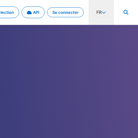
FR
lection
API
Se connecter
activité internationale et les taux. Découvrez le projet en détail.
nées et de métadonnées.
.