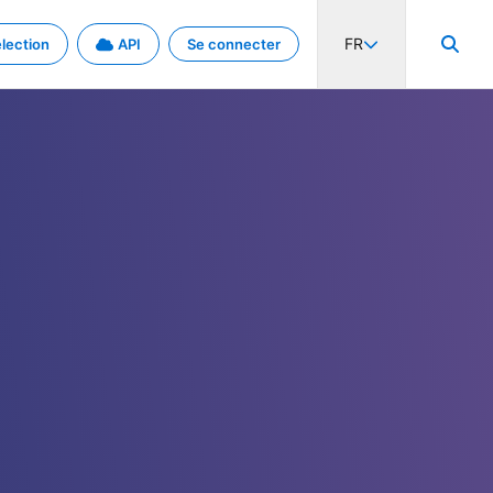
FR
lection
API
Se connecter
activité internationale et les taux. Découvrez le projet en détail.
nées et de métadonnées.
.