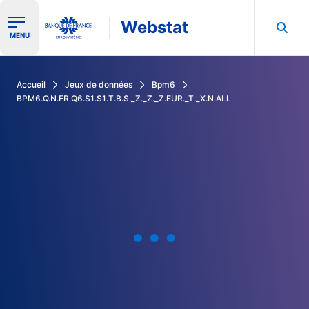
Webstat
Ouvrir le menu de navigation
MENU
Rechercher dans les données de la Banque de France
Accueil
Jeux de données
Bpm6
BPM6.Q.N.FR.Q6.S1.S1.T.B.S._Z._Z._Z.EUR._T._X.N.ALL