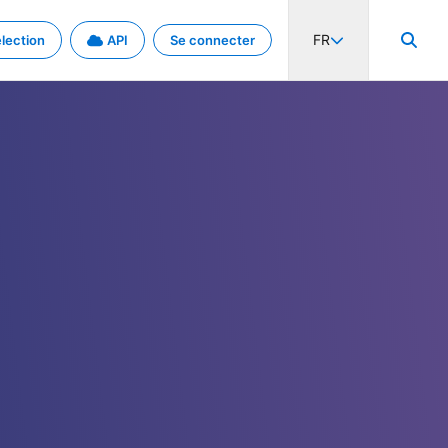
FR
lection
API
Se connecter
activité internationale et les taux. Découvrez le projet en détail.
nées et de métadonnées.
.