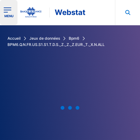
Webstat
Ouvrir le menu de navigation
MENU
Rechercher dans les données de la Banque de France
Accueil
Jeux de données
Bpm6
BPM6.Q.N.FR.US.S1.S1.T.D.S._Z._Z._Z.EUR._T._X.N.ALL