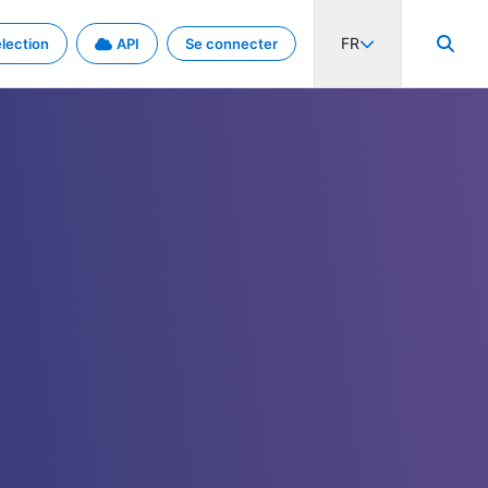
FR
lection
API
Se connecter
activité internationale et les taux. Découvrez le projet en détail.
nées et de métadonnées.
.