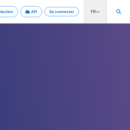
FR
lection
API
Se connecter
activité internationale et les taux. Découvrez le projet en détail.
nées et de métadonnées.
.