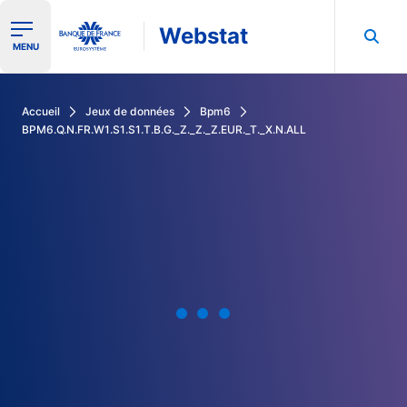
Webstat
Ouvrir le menu de navigation
MENU
Rechercher dans les données de la Banque de France
Accueil
Jeux de données
Bpm6
BPM6.Q.N.FR.W1.S1.S1.T.B.G._Z._Z._Z.EUR._T._X.N.ALL