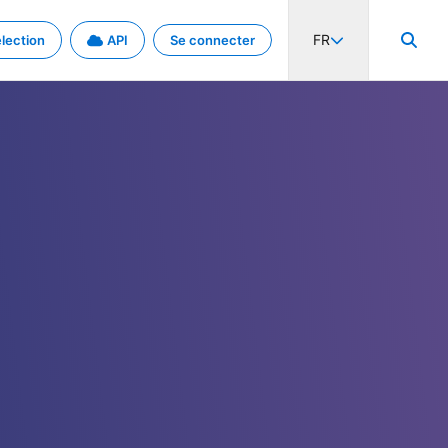
FR
lection
API
Se connecter
activité internationale et les taux. Découvrez le projet en détail.
nées et de métadonnées.
.