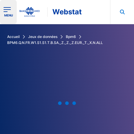
Webstat
Ouvrir le menu de navigation
MENU
Rechercher dans les données de la Banque de France
Accueil
Jeux de données
Bpm6
BPM6.Q.N.FR.W1.S1.S1.T.B.SA._Z._Z._Z.EUR._T._X.N.ALL