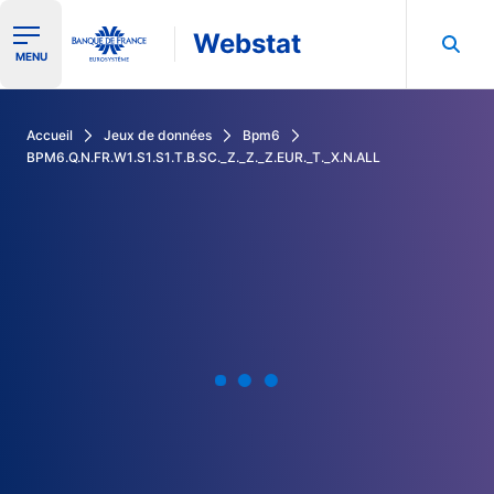
Webstat
Ouvrir le menu de navigation
MENU
Rechercher dans les données de la Banque de France
Accueil
Jeux de données
Bpm6
BPM6.Q.N.FR.W1.S1.S1.T.B.SC._Z._Z._Z.EUR._T._X.N.ALL