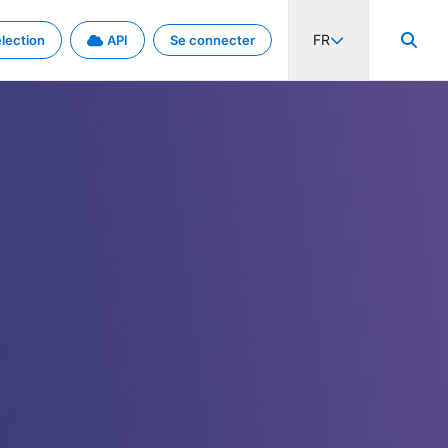
FR
lection
API
Se connecter
activité internationale et les taux. Découvrez le projet en détail.
nées et de métadonnées.
.