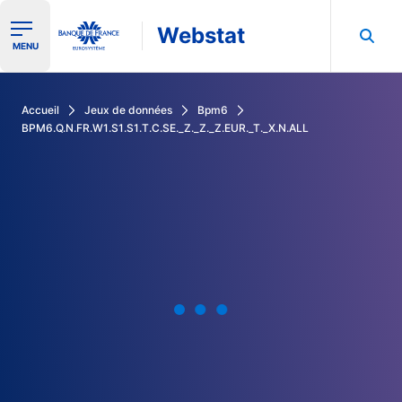
Webstat
Ouvrir le menu de navigation
MENU
Rechercher dans les données de la Banque de France
Accueil
Jeux de données
Bpm6
BPM6.Q.N.FR.W1.S1.S1.T.C.SE._Z._Z._Z.EUR._T._X.N.ALL