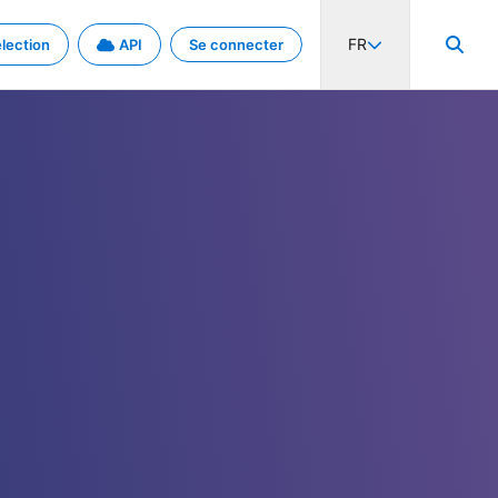
FR
lection
API
Se connecter
activité internationale et les taux. Découvrez le projet en détail.
nées et de métadonnées.
.