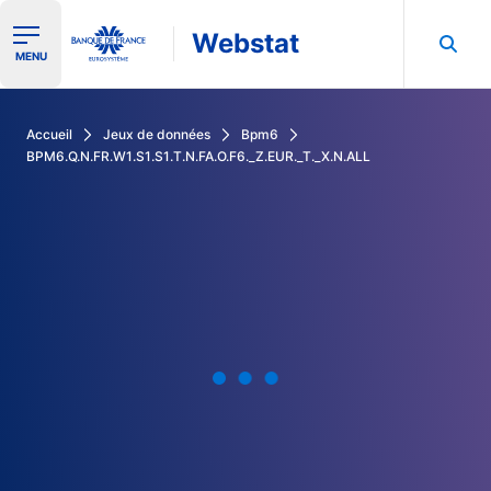
Webstat
Ouvrir le menu de navigation
MENU
Rechercher dans les données de la Banque de France
Accueil
Jeux de données
Bpm6
BPM6.Q.N.FR.W1.S1.S1.T.N.FA.O.F6._Z.EUR._T._X.N.ALL