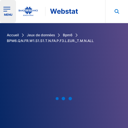
Webstat
Ouvrir le menu de navigation
MENU
Rechercher dans les données de la Banque de France
Accueil
Jeux de données
Bpm6
BPM6.Q.N.FR.W1.S1.S1.T.N.FA.P.F3.L.EUR._T.M.N.ALL