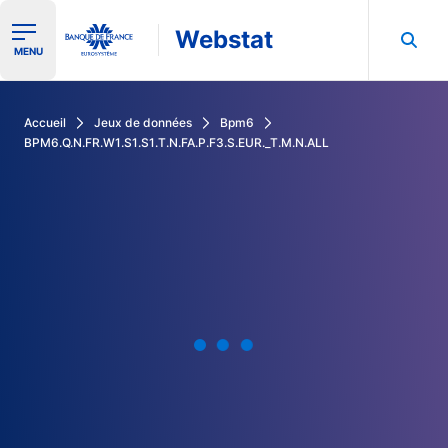
Webstat
Ouvrir le menu de navigation
MENU
Rechercher dans les données de la Banque de France
Accueil
Jeux de données
Bpm6
BPM6.Q.N.FR.W1.S1.S1.T.N.FA.P.F3.S.EUR._T.M.N.ALL