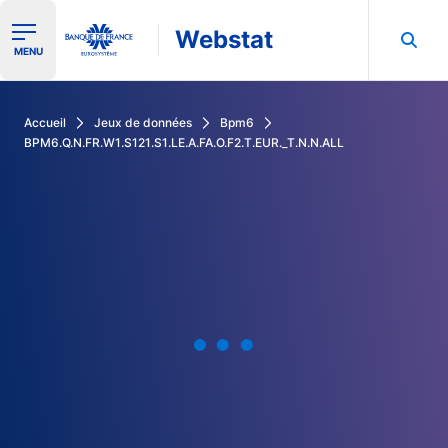
Webstat
Ouvrir le menu de navigation
MENU
Rechercher dans les données de la Banque de France
Accueil
Jeux de données
Bpm6
BPM6.Q.N.FR.W1.S121.S1.LE.A.FA.O.F2.T.EUR._T.N.N.ALL