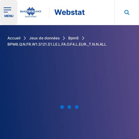
Webstat
Ouvrir le menu de navigation
MENU
Rechercher dans les données de la Banque de France
Accueil
Jeux de données
Bpm6
BPM6.Q.N.FR.W1.S121.S1.LE.L.FA.O.F4.L.EUR._T.N.N.ALL