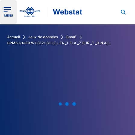
Webstat
Ouvrir le menu de navigation
MENU
Rechercher dans les données de la Banque de France
Accueil
Jeux de données
Bpm6
BPM6.Q.N.FR.W1.S121.S1.LE.L.FA._T.FLA._Z.EUR._T._X.N.ALL